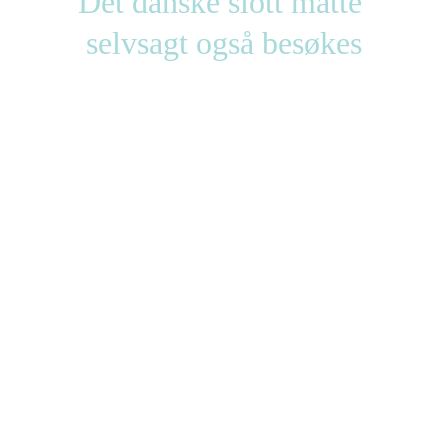
Det danske slott måtte 
selvsagt også besøkes